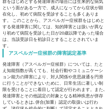
群をはじめとする発達障害の場合には生来的な病気
という面がある一方で、成人になってから症状が顕
在化し、初めて病院を受診することも多くありま
す。 このことから、アスペルガー症候群をはじめと
する発達障害に関しては、知的障害とは扱いが異な
り初めて病院を受診した日が20歳以降であった場合
は、当該受診日を初診日とすることとされていま
す。
アスペルガー症候群の障害認定基準
発達障害（アスペルガー症候群）については、たと
え知能指数が高くても、社会行動やコミュニケーシ
ョン能力の障害により、対人関係や意思疎通を円滑
に行うことができないために、日常生活に著しい制
限を受けることに着目して認定が行われます。また､
発達障害とその他認定の対象となる精神疾患が併存
しているときは､併合(加重）認定の取扱いは行わ
ず、諸症状を総合的に判断して認定することとされ