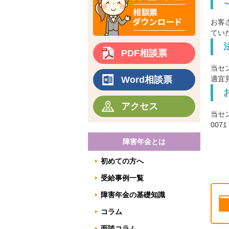
お客
てい
PDF相談票
当セ
Word相談票
適宜
アクセス
当セ
007
障害年金とは
初めての方へ
受給事例一覧
障害年金の基礎知識
コラム
面談コラム