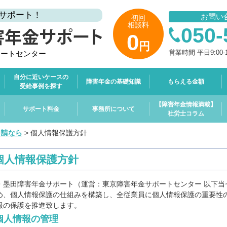
サポート！
お問い
初回
相談料
050-
0
円
営業時間 平日9:00-
ポートセンター
自分に近いケースの
障害年金の基礎知識
もらえる金額
受給事例を探す
【障害年金情報満載】
サポート料金
事務所について
社労士コラム
申請なら
>
個人情報保護方針
個人情報保護方針
・墨田障害年金サポート（運営：東京障害年金サポートセンター 以下当
め、個人情報保護の仕組みを構築し、全従業員に個人情報保護の重要性
報の保護を推進致します。
個人情報の管理