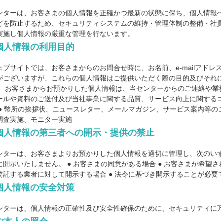
ンターは、お客さまの個人情報を正確かつ最新の状態に保ち、個人情報
どを防止するため、セキュリティシステムの維持・管理体制の整備・社
実施し個人情報の厳重な管理を行ないます。
個人情報の利用目的
ェブサイトでは、お客さまからのお問合せ時に、お名前、e-mailアド
がございますが、これらの個人情報はご提供いただく際の目的及びそれ
。 お客さまからお預かりした個人情報は、当センターからのご連絡や業
ールや資料のご送付及び当社事業に関する品質、サービス向上に関する
 ● 幣所の挨拶状、ニュースレター、メールマガジン、サービス案内等の
調査実施、モニター実施
個人情報の第三者への開示・提供の禁止
ンターは、お客さまよりお預かりした個人情報を適切に管理し、次のい
に開示いたしません。 ● お客さまの同意がある場合 ● お客さまが希
委託する業者に対して開示する場合 ● 法令に基づき開示することが必要
個人情報の安全対策
ンターは、個人情報の正確性及び安全性確保のために、セキュリティに