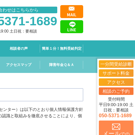
合わせはこちらから
5371-1689
19:00 土日祝：要相談
相談者の声
簡単１分！無料受給判定
一分間受給診断
アクセスマップ
障害年金Ｑ＆Ａ
サポート料金
アクセス
相談のご予約
受付時間
平日9:00-19:00 土
センター）は以下のとおり個人情報保護方針
日祝：要相談
050-5371-1689
の認識と取組みを徹底させることにより、個
メール
での