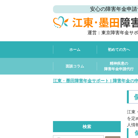
安心の障害年金申請
運営：東京障害年金サ
ホーム
初めての方へ
精神疾患の
面談コラム
障害年金申請代行
江東・墨田障害年金サポート | 障害年金の
江東
を定
人情
検索