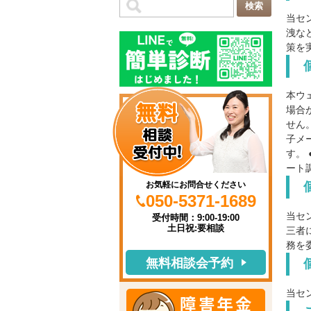
当セ
洩な
策を
本ウ
場合
せん
子メ
す。
ート
お気軽にお問合せください
050-5371-1689
当セ
受付時間：9:00-19:00
土日祝:要相談
三者
務を
無料相談会予約
当セ