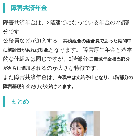
障害共済年金
障害共済年金は、2階建てになっている年金の2階部
分です。
公務員などが加入する、
共済組合の組合員であった期間中
となります。 障害厚生年金と基本
に初診日があれば
対象
的な仕組みは同じですが、2階部分に
職域年金相当部分
されるのが大きな特徴です。
がさらに追加
また障害共済年金は、
在職中は支給停止となり、
1
階部分の
障害基礎年金だけが支給されます。
まとめ