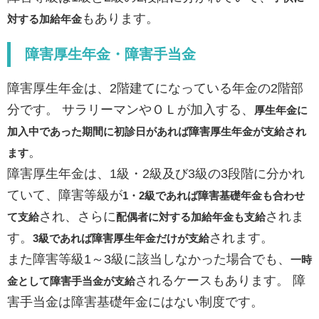
もあります。
対する加給年金
障害厚生年金・障害手当金
障害厚生年金は、2階建てになっている年金の2階部
分です。 サラリーマンやＯＬが加入する、
厚生年金に
加入中であった期間に初診日があれば障害厚生年金が支給され
。
ます
障害厚生年金は、1級・2級及び3級の3段階に分かれ
ていて、障害等級が
1
・
2
級であれば障害基礎年金も合わせ
され、さらに
されま
て支給
配偶者に対する加給年金も支給
す。
されます。
3
級であれば障害厚生年金だけが支給
また障害等級1～3級に該当しなかった場合でも、
一時
されるケースもあります。 障
金として障害手当金が支給
害手当金は障害基礎年金にはない制度です。