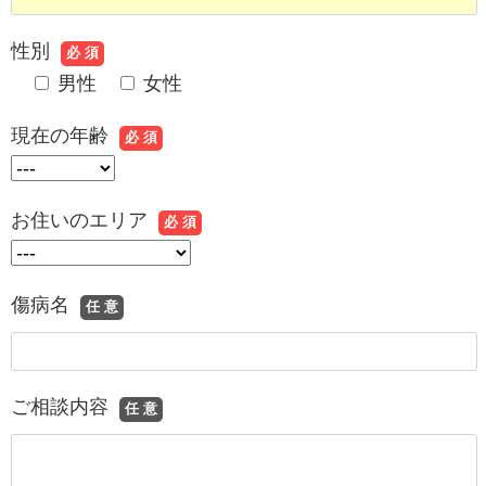
性別
必 須
男性
女性
現在の年齢
必 須
お住いのエリア
必 須
傷病名
任 意
ご相談内容
任 意